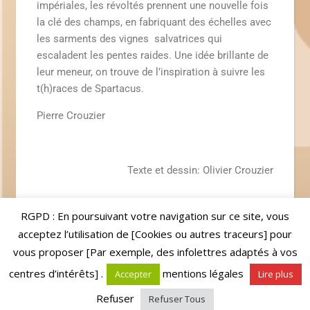
impériales, les révoltés prennent une nouvelle fois
la clé des champs, en fabriquant des échelles avec
les sarments des vignes salvatrices qui
escaladent les pentes raides. Une idée brillante de
leur meneur, on trouve de l’inspiration à suivre les
t(h)races de Spartacus.
Pierre Crouzier
Texte et dessin: Olivier Crouzier
RGPD : En poursuivant votre navigation sur ce site, vous
Par
Davy
Commentaires fermés
acceptez l’utilisation de [Cookies ou autres traceurs] pour
vous proposer [Par exemple, des infolettres adaptés à vos
centres d’intérêts] .
mentions légales
Accepter
Lire plus
Thème Ashe par
WP Royal
.
Refuser
Refuser Tous