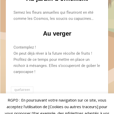
Semez les fleurs annuelles qui fleuriront en été
comme les Cosmos, les soucis ou capucines…
Au verger
Contemplez !
On peut déjà rêver à la future récolte de fruits !
Profitez de ce temps pour mettre en place un
nichoir à mésanges. Elles s’occuperont de gober le
carpocapse !
quefaireen
RGPD : En poursuivant votre navigation sur ce site, vous
Par
Davy
Commentaires fermés
acceptez l’utilisation de [Cookies ou autres traceurs] pour
vous proposer [Par exemple, des infolettres adaptés à vos