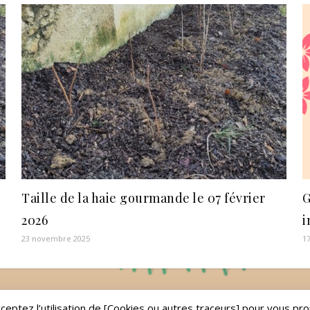
Taille de la haie gourmande le 07 février
G
2026
i
23 novembre 2025
1
cceptez l’utilisation de [Cookies ou autres traceurs] pour vous p