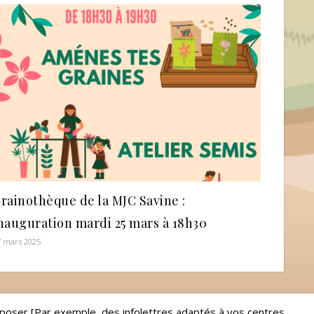
rainothèque de la MJC Savine :
nauguration mardi 25 mars à 18h30
7 mars 2025
roposer [Par exemple, des infolettres adaptés à vos centres