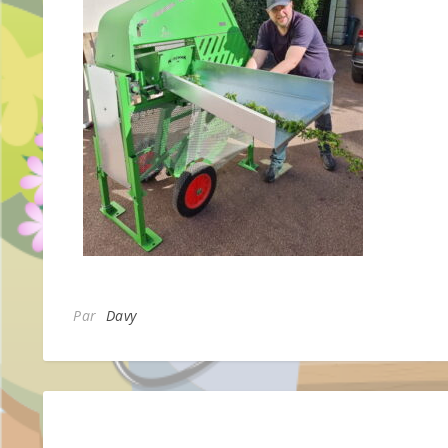
Par
Davy