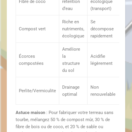
Fibre de coco
rétention
écologique
pot
d’eau
(transport)
Riche en
Se
Mél
Compost vert
nutriments,
décompose
pou
écologique
rapidement
pla
Améliore
Pla
Écorces
la
Acidifie
terr
compostées
structure
légèrement
bru
du sol
All
Drainage
Non
Perlite/Vermiculite
des
optimal
renouvelable
sub
Astuce maison
: Pour fabriquer votre terreau sans
tourbe, mélangez 50 % de compost mûr, 30 % de
fibre de bois ou de coco, et 20 % de sable ou