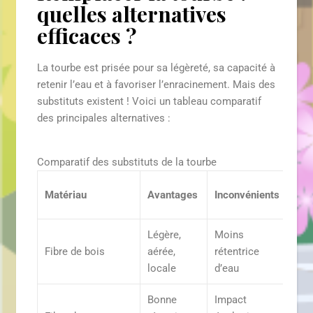
quelles alternatives
efficaces ?
La tourbe est prisée pour sa légèreté, sa capacité à
retenir l’eau et à favoriser l’enracinement. Mais des
substituts existent ! Voici un tableau comparatif
des principales alternatives :
Comparatif des substituts de la tourbe
Util
Matériau
Avantages
Inconvénients
idéa
Légère,
Moins
Sem
Fibre de bois
aérée,
rétentrice
pla
locale
d’eau
d’in
Bonne
Impact
Jard