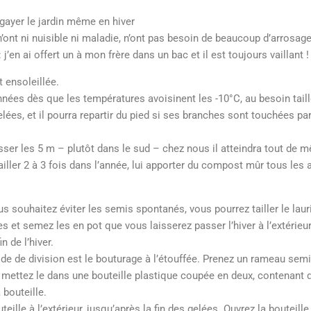
égayer le jardin même en hiver
 n’ont ni nuisible ni maladie, n’ont pas besoin de beaucoup d’arrosage
 j’en ai offert un à mon frère dans un bac et il est toujours vaillant !
t ensoleillée.
années dès que les températures avoisinent les -10°C, au besoin taill
elées, et il pourra repartir du pied si ses branches sont touchées par
asser les 5 m – plutôt dans le sud – chez nous il atteindra tout de 
tailler 2 à 3 fois dans l’année, lui apporter du compost mûr tous les a
ous souhaitez éviter les semis spontanés, vous pourrez tailler le laur
res et semez les en pot que vous laisserez passer l’hiver à l’extérieur
 de l’hiver.
de de division est le bouturage à l’étouffée. Prenez un rameau sem
et mettez le dans une bouteille plastique coupée en deux, contenant
 bouteille.
teille à l’extérieur, jusqu’après la fin des gelées. Ouvrez la bouteil