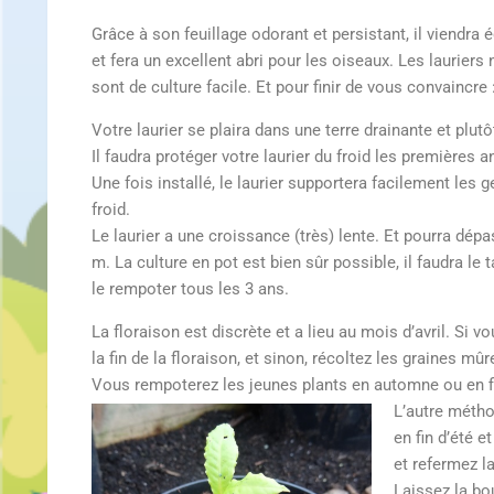
Grâce à son feuillage odorant et persistant, il viendra 
et fera un excellent abri pour les oiseaux. Les lauriers
sont de culture facile. Et pour finir de vous convaincre :
Votre laurier se plaira dans une terre drainante et plutô
Il faudra protéger votre laurier du froid les premières 
Une fois installé, le laurier supportera facilement les g
froid.
Le laurier a une croissance (très) lente. Et pourra dép
m. La culture en pot est bien sûr possible, il faudra le 
le rempoter tous les 3 ans.
La floraison est discrète et a lieu au mois d’avril. Si v
la fin de la floraison, et sinon, récoltez les graines mû
Vous rempoterez les jeunes plants en automne ou en fin
L’autre métho
en fin d’été 
et refermez la
Laissez la bou