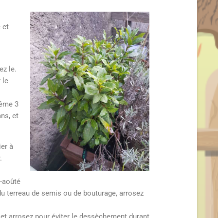
 et
ez le.
 le
même 3
ns, et
ier à
.
i-aoûté
 du terreau de semis ou de bouturage, arrosez
le et arrosez pour éviter le dessèchement durant