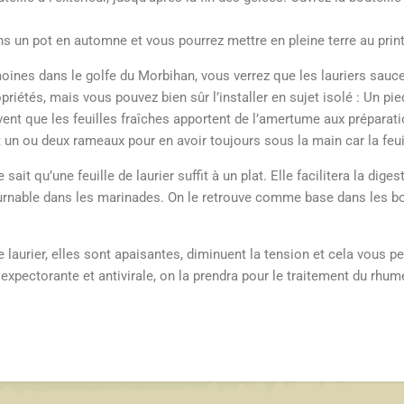
 un pot en automne et vous pourrez mettre en pleine terre au pri
 moines dans le golfe du Morbihan, vous verrez que les lauriers sau
priétés, mais vous pouvez bien sûr l’installer en sujet isolé : Un pied
vent que les feuilles fraîches apportent de l’amertume aux préparatio
 un ou deux rameaux pour en avoir toujours sous la main car la fe
sait qu’une feuille de laurier suffit à un plat. Elle facilitera la dig
tournable dans les marinades. On le retrouve comme base dans les 
e laurier, elles sont apaisantes, diminuent la tension et cela vous
xpectorante et antivirale, on la prendra pour le traitement du rhum