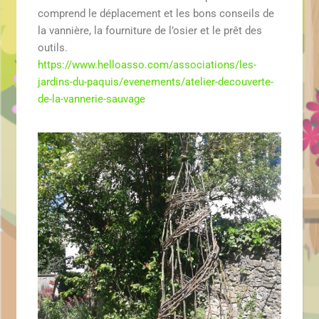
comprend le déplacement et les bons conseils de
la vannière, la fourniture de l’osier et le prêt des
outils.
https://www.helloasso.com/
associations/les-
jardins-du-
paquis/evenements/atelier-
decouverte-
de-la-vannerie-
sauvage